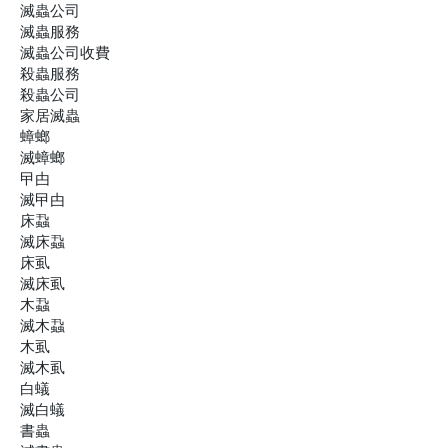
滅蟲公司
滅蟲服務
滅蟲公司收費
殺蟲服務
殺蟲公司
家居滅蟲
蟑螂
滅蟑螂
曱甴
滅曱甴
床蝨
滅床蝨
床虱
滅床虱
木蝨
滅木蝨
木虱
滅木虱
白蟻
滅白蟻
書蟲