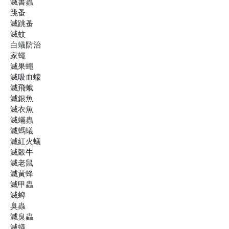
滅書蟲
跳蚤
滅跳蚤
滅蚊
白蟻防治
家蠅
滅果蠅
滅吸血蠓
滅飛蛾
滅銀魚
滅衣魚
滅蟎蟲
滅螞蟻
滅紅火蟻
滅穀牛
滅老鼠
滅黃蜂
滅甲蟲
滅蜱
臭蟲
滅臭蟲
滅蟻