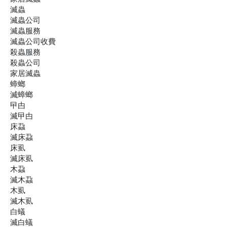
滅蟲
滅蟲公司
滅蟲服務
滅蟲公司收費
殺蟲服務
殺蟲公司
家居滅蟲
蟑螂
滅蟑螂
曱甴
滅曱甴
床蝨
滅床蝨
床虱
滅床虱
木蝨
滅木蝨
木虱
滅木虱
白蟻
滅白蟻