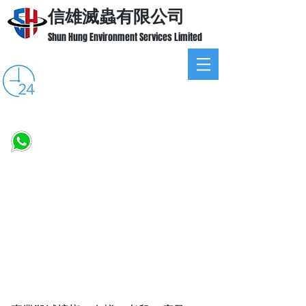
信雄滅蟲有限公司
Shun Hung Environment Services Limited
24小時熱線:
3460 3536
WHATSAPP:
9726 0939
立即致電免費報價！​
提供各種家居、食肆及商業大廈專業滅蟲服務，包括
滅蟑螂、滅白蟻、滅老鼠、滅床蚤、滅虱、滅螞蟻、
滅蒼蠅、滅蚊等蟲害防治工程等。
為你缔造健康生活。
查詢熱線：34603536
手提及whatsapp:
97260939