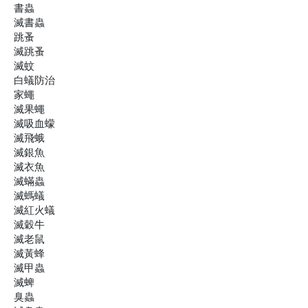
書蟲
滅書蟲
跳蚤
滅跳蚤
滅蚊
白蟻防治
家蠅
滅果蠅
滅吸血蠓
滅飛蛾
滅銀魚
滅衣魚
滅蟎蟲
滅螞蟻
滅紅火蟻
滅穀牛
滅老鼠
滅黃蜂
滅甲蟲
滅蜱
臭蟲