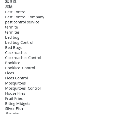
滅臭蟲
滅蟻
Pest Control
Pest Control Company
pest control service
termite
termites
bed bug
bed bug Control
Bed Bugs
Cockroaches
Cockroaches Control
Booklice
Booklice Control
Fleas
Fleas Control
Mosquitoes
Mosquitoes Control
House Flies
Fruit Fries
Biting Midgets
Silver Fish
Earwigs