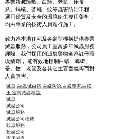
專業殺滅蟑螂、白蟻、老鼠、床蚤、
虱、螞蟻、蒼蠅、蚊等蟲害防治工程，
選用優質及安全的環境衛生專用藥劑，
均由專業的技術人員進行施工。
致力為本港住宅及各類型機構提供專業
滅蟲服務，公司員工豐富多年滅蟲服務
經驗。我們採用的滅蟲藥物全為註冊環
境藥劑， 能有效地控制白蟻、蟑螂、
蚤、蚊、老鼠及各其它主要害蟲等而對
人畜無害。
滅蟲,白蟻,滅白蟻,白蟻防治,白蟻專家,白蟻
王,
室內滅蟲滅蝨,
滅蟲
滅蟲公司
滅蟲服務
滅蟲公司收費
殺蟲服務
殺蟲公司
家居滅蟲